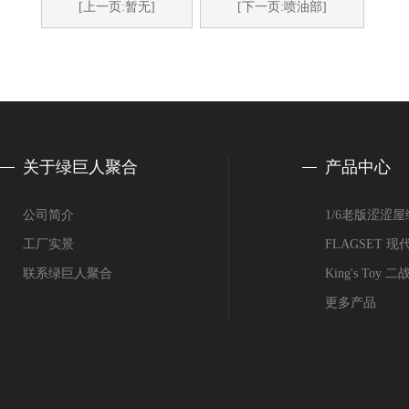
[上一页:暂无]
[下一页:喷油部]
关于绿巨人聚合
产品中心
公司简介
1/6老版涩涩
工厂实景
FLAGSET
联系绿巨人聚合
King's Toy
更多产品