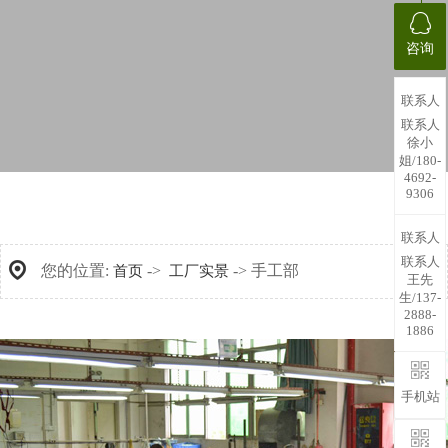
咨询
联系人
联系人
徐小
姐/180-
4692-
9306
联系人
联系人
您的位置:
->
-> 手工部
首页
工厂实景
王先
生/137-
2888-
1886
手机站