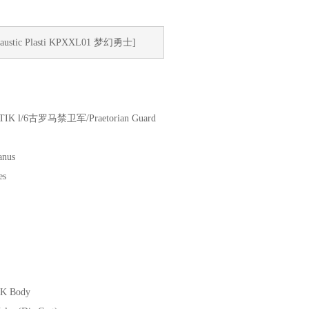
tic Plasti KPXXL01 梦幻勇士]
IK l/6古罗马禁卫军/Praetorian Guard
anus
es
 K Body