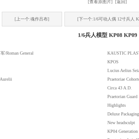
[查看原图片]
[返回]
[上一个:魂作吕布]
[下一个:1/6可动人偶 12寸兵人 Kaus
1/6兵人模型 KP08 KP09
/Roman General
KAUSTIC PLAST
KPOS
Lucius Aelius Sei
Aurelii
Praetoriae Cohort
Circa 43 A.D.
Praetorian Guard
Highlights
Deluxe Packaging
New headsculpt
KP04 Generation