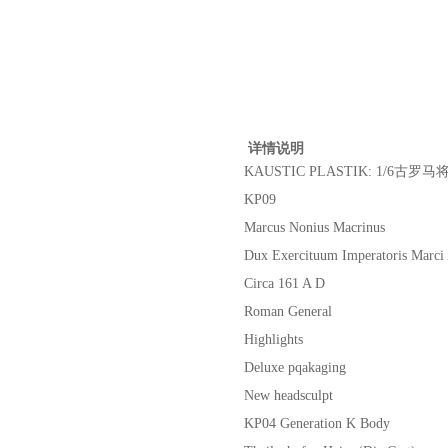
详情说明
KAUSTIC PLASTIK: 1/6古罗马将军
KP09
Marcus Nonius Macrinus
Dux Exercituum Imperatoris Marci 
Circa 161 A D
Roman General
Highlights
Deluxe pqakaging
New headsculpt
KP04 Generation K Body