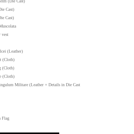
Helm (Die Cast)
ie Cast)
ie Cast)
Muscolata
 vest
lcei (Leather)
t (Cloth)
 (Cloth)
e (Cloth)
ngulum Militare (Leather + Details in Die Cast
n Flag