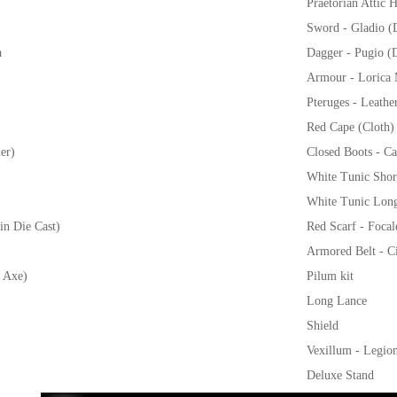
Praetorian Attic 
Sword - Gladio (D
a
Dagger - Pugio (D
Armour - Lorica 
Pteruges - Leather
Red Cape (Cloth)
er)
Closed Boots - Ca
White Tunic Shor
White Tunic Long
in Die Cast)
Red Scarf - Focal
Armored Belt - Ci
h Axe)
Pilum kit
Long Lance
Shield
Vexillum - Legio
Deluxe Stand