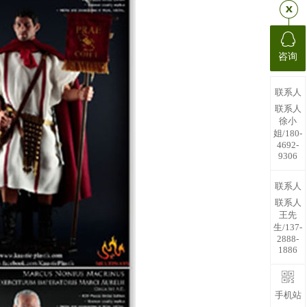
咨询
联系人
联系人
徐小
姐/180-
4692-
9306
联系人
联系人
王先
生/137-
2888-
1886
手机站