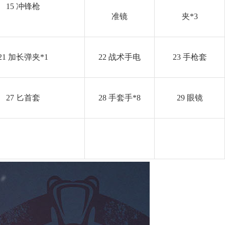
15 冲锋枪
准镜
夹*3
21 加长弹夹*1
22 战术手电
23 手枪套
27 匕首套
28 手套手*8
29 眼镜