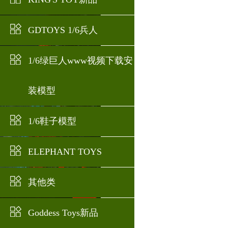
GDTOYS 1/6兵人
1/6绿巨人www视频下载安
装模型
1/6鞋子模型
ELEPHANT TOYS
其他类
Goddess Toys新品